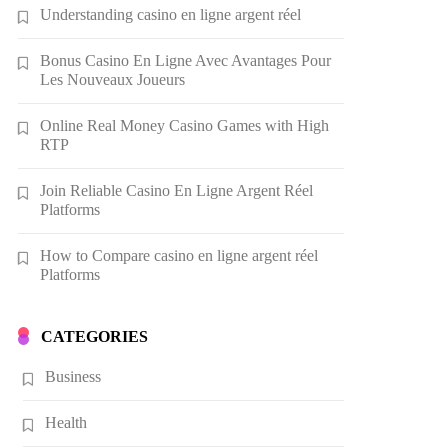
Understanding casino en ligne argent réel
Bonus Casino En Ligne Avec Avantages Pour
Les Nouveaux Joueurs
Online Real Money Casino Games with High
RTP
Join Reliable Casino En Ligne Argent Réel
Platforms
How to Compare casino en ligne argent réel
Platforms
CATEGORIES
Business
Health