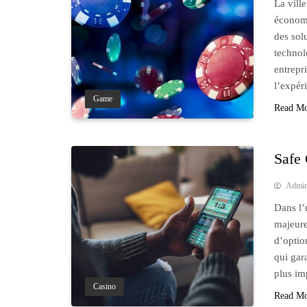
La vill
économi
des sol
technol
entrepr
l’expér
Game
Read M
Safe 
Admi
Dans l’
majeure
d’optio
qui gar
plus im
Casino
Read M