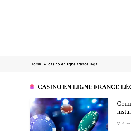
Skip
to
content
Home
casino en ligne france légal
CASINO EN LIGNE FRANCE LÉ
Comme
insta
Admi