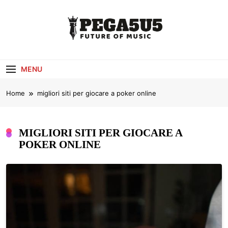
Skip
to
content
Pega5u5
Future Of Music
MENU
Home
migliori siti per giocare a poker online
MIGLIORI SITI PER GIOCARE A
POKER ONLINE