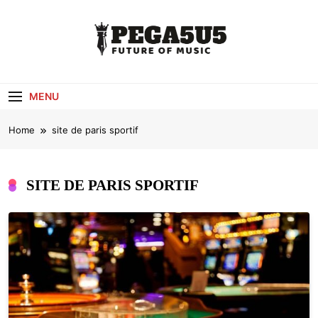
Skip
to
content
Pega5u5
Future Of Music
MENU
Home
site de paris sportif
SITE DE PARIS SPORTIF