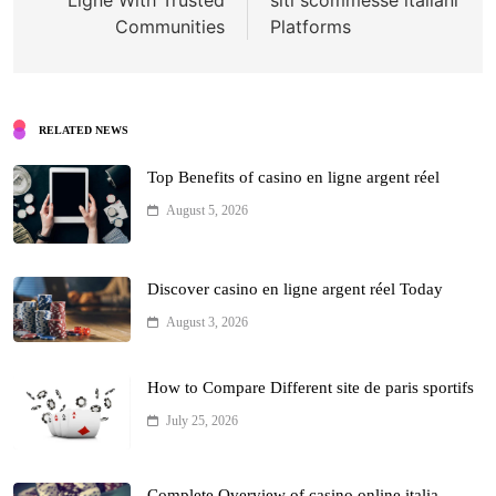
Ligne With Trusted
siti scommesse italiani
Communities
Platforms
RELATED NEWS
Top Benefits of casino en ligne argent réel
August 5, 2026
Discover casino en ligne argent réel Today
August 3, 2026
How to Compare Different site de paris sportifs
July 25, 2026
Complete Overview of casino online italia