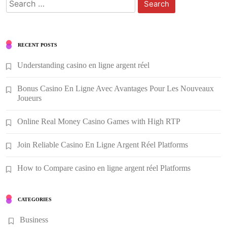
Search
for:
RECENT POSTS
Understanding casino en ligne argent réel
Bonus Casino En Ligne Avec Avantages Pour Les Nouveaux
Joueurs
Online Real Money Casino Games with High RTP
Join Reliable Casino En Ligne Argent Réel Platforms
How to Compare casino en ligne argent réel Platforms
CATEGORIES
Business