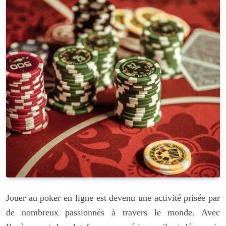
Jouer au poker en ligne est devenu une activité prisée par
de nombreux passionnés à travers le monde. Avec