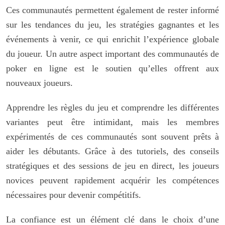
Ces communautés permettent également de rester informé
sur les tendances du jeu, les stratégies gagnantes et les
événements à venir, ce qui enrichit l’expérience globale
du joueur. Un autre aspect important des communautés de
poker en ligne est le soutien qu’elles offrent aux
nouveaux joueurs.
Apprendre les règles du jeu et comprendre les différentes
variantes peut être intimidant, mais les membres
expérimentés de ces communautés sont souvent prêts à
aider les débutants. Grâce à des tutoriels, des conseils
stratégiques et des sessions de jeu en direct, les joueurs
novices peuvent rapidement acquérir les compétences
nécessaires pour devenir compétitifs.
La confiance est un élément clé dans le choix d’une