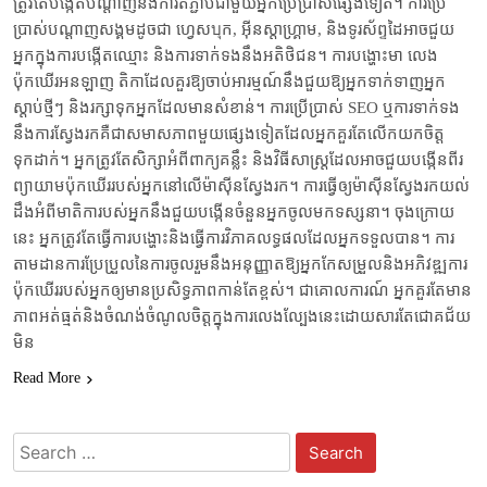
ត្រូវតែបង្កើតបណ្ដាញនិងការតភ្ជាប់ជាមួយអ្នកប្រើប្រាស់ផ្សេងទៀត។ ការប្រើ
ប្រាស់បណ្តាញសង្គមដូចជា ហ្វេសบุក, អ៊ីនស្តាហ្គ្រាម, និងទូរស័ព្ទដៃអាចជួយ
អ្នកក្នុងការបង្កើតឈ្មោះ និងការទាក់ទងនឹងអតិថិជន។ ការបង្ហោះមា លេង
ប៉ុកឃើរអនឡាញ តិកាដែលគួរឱ្យចាប់អារម្មណ៍នឹងជួយឱ្យអ្នកទាក់ទាញអ្នក
ស្តាប់ថ្មីៗ និងរក្សាទុកអ្នកដែលមានសំខាន់។ ការប្រើប្រាស់ SEO ឬការទាក់ទង
នឹងការស្វែងរកគឺជាសមាសភាពមួយផ្សេងទៀតដែលអ្នកគួរតែលើកយកចិត្ត
ទុកដាក់។ អ្នកត្រូវតែសិក្សាអំពីពាក្យគន្លឹះ និងវិធីសាស្ត្រដែលអាចជួយបង្កើនពីរ
ព្យាយាមប៉ុកឃើររបស់អ្នកនៅលើម៉ាស៊ីនស្វែងរក។ ការធ្វើឲ្យម៉ាស៊ីនស្វែងរកយល់
ដឹងអំពីមាតិការបស់អ្នកនឹងជួយបង្កើនចំនួនអ្នកចូលមកទស្សនា។ ចុងក្រោយ
នេះ អ្នកត្រូវតែធ្វើការបង្ហោះនិងធ្វើការវិភាគលទ្ធផលដែលអ្នកទទួលបាន។ ការ
តាមដានការប្រែប្រួលនៃការចូលរួមនឹងអនុញ្ញាតឱ្យអ្នកកែសម្រួលនិងអភិវឌ្ឍការ
ប៉ុកឃើររបស់អ្នកឲ្យមានប្រសិទ្ធភាពកាន់តែខ្ពស់។ ជាគោលការណ៍ អ្នកគួរតែមាន
ភាពអត់ធ្មត់និងចំណង់ចំណូលចិត្តក្នុងការលេងល្បែងនេះដោយសារតែជោគជ័យ
មិន
Read More
Search
for: