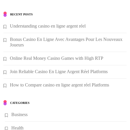
RECENT POSTS
Understanding casino en ligne argent réel
Bonus Casino En Ligne Avec Avantages Pour Les Nouveaux
Joueurs
Online Real Money Casino Games with High RTP
Join Reliable Casino En Ligne Argent Réel Platforms
How to Compare casino en ligne argent réel Platforms
CATEGORIES
Business
Health