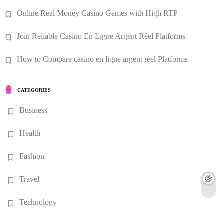
Online Real Money Casino Games with High RTP
Join Reliable Casino En Ligne Argent Réel Platforms
How to Compare casino en ligne argent réel Platforms
CATEGORIES
Business
Health
Fashion
Travel
Technology