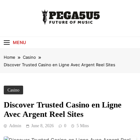
Skip
to
content
Pega5u5
Future Of Music
MENU
Home
Casino
Discover Trusted Casino en Ligne Avec Argent Reel Sites
Casino
Discover Trusted Casino en Ligne
Avec Argent Reel Sites
Admin
June 8, 2026
0
5 Mins