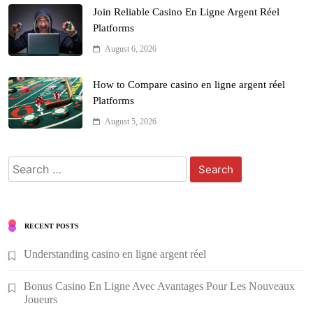
Join Reliable Casino En Ligne Argent Réel
Platforms
August 6, 2026
How to Compare casino en ligne argent réel
Platforms
August 5, 2026
Search
for:
RECENT POSTS
Understanding casino en ligne argent réel
Bonus Casino En Ligne Avec Avantages Pour Les Nouveaux
Joueurs