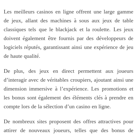
Les meilleurs casinos en ligne offrent une large gamme
de jeux, allant des machines à sous aux jeux de table
classiques tels que le blackjack et la roulette. Les jeux
doivent également être fournis par des développeurs de
logiciels réputés, garantissant ainsi une expérience de jeu
de haute qualité.
De plus, des jeux en direct permettent aux joueurs
d’interagir avec de véritables croupiers, ajoutant ainsi une
dimension immersive à l’expérience. Les promotions et
les bonus sont également des éléments clés à prendre en
compte lors de la sélection d’un casino en ligne.
De nombreux sites proposent des offres attractives pour
attirer de nouveaux joueurs, telles que des bonus de