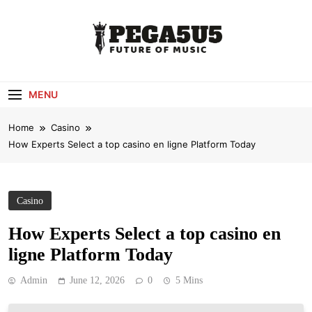
Skip
to
content
Pega5u5
Future Of Music
MENU
Home
Casino
How Experts Select a top casino en ligne Platform Today
Casino
How Experts Select a top casino en
ligne Platform Today
Admin
June 12, 2026
0
5 Mins