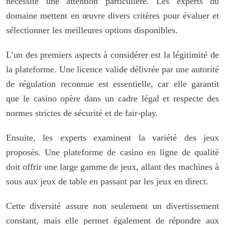
nécessite une attention particulière. Les experts du
domaine mettent en œuvre divers critères pour évaluer et
sélectionner les meilleures options disponibles.
L’un des premiers aspects à considérer est la légitimité de
la plateforme. Une licence valide délivrée par une autorité
de régulation reconnue est essentielle, car elle garantit
que le casino opère dans un cadre légal et respecte des
normes strictes de sécurité et de fair-play.
Ensuite, les experts examinent la variété des jeux
proposés. Une plateforme de casino en ligne de qualité
doit offrir une large gamme de jeux, allant des machines à
sous aux jeux de table en passant par les jeux en direct.
Cette diversité assure non seulement un divertissement
constant, mais elle permet également de répondre aux