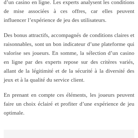
d’un casino en ligne. Les experts analysent les conditions
de mise associées à ces offres, car elles peuvent
influencer l’expérience de jeu des utilisateurs.
Des bonus attractifs, accompagnés de conditions claires et
raisonnables, sont un bon indicateur d’une plateforme qui
valorise ses joueurs. En somme, la sélection d’un casino
en ligne par des experts repose sur des critères variés,
allant de la légitimité et de la sécurité à la diversité des
jeux et à la qualité du service client.
En prenant en compte ces éléments, les joueurs peuvent
faire un choix éclairé et profiter d’une expérience de jeu
optimale.