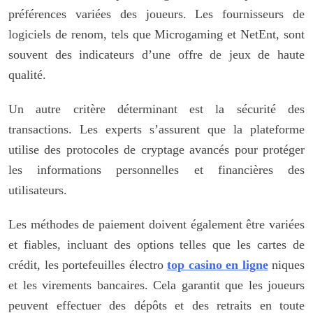
préférences variées des joueurs. Les fournisseurs de
logiciels de renom, tels que Microgaming et NetEnt, sont
souvent des indicateurs d’une offre de jeux de haute
qualité.
Un autre critère déterminant est la sécurité des
transactions. Les experts s’assurent que la plateforme
utilise des protocoles de cryptage avancés pour protéger
les informations personnelles et financières des
utilisateurs.
Les méthodes de paiement doivent également être variées
et fiables, incluant des options telles que les cartes de
crédit, les portefeuilles électro
top casino en ligne
niques
et les virements bancaires. Cela garantit que les joueurs
peuvent effectuer des dépôts et des retraits en toute