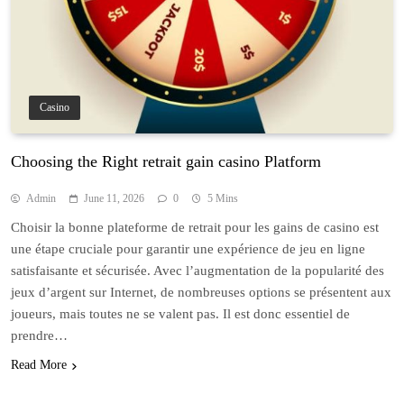
Casino
Choosing the Right retrait gain casino Platform
Admin
June 11, 2026
0
5 Mins
Choisir la bonne plateforme de retrait pour les gains de casino est
une étape cruciale pour garantir une expérience de jeu en ligne
satisfaisante et sécurisée. Avec l’augmentation de la popularité des
jeux d’argent sur Internet, de nombreuses options se présentent aux
joueurs, mais toutes ne se valent pas. Il est donc essentiel de
prendre…
Read More