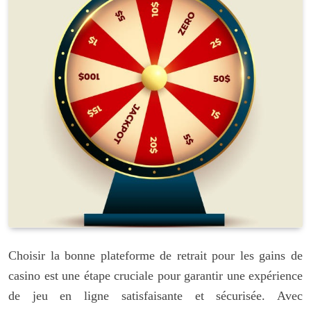
Choisir la bonne plateforme de retrait pour les gains de
casino est une étape cruciale pour garantir une expérience
de jeu en ligne satisfaisante et sécurisée. Avec