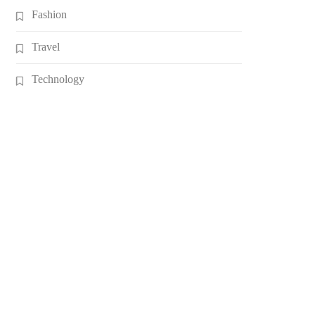
Fashion
Travel
Technology