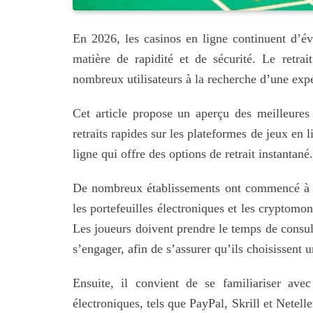
En 2026, les casinos en ligne continuent d’év
matière de rapidité et de sécurité. Le retra
nombreux utilisateurs à la recherche d’une expér
Cet article propose un aperçu des meilleures 
retraits rapides sur les plateformes de jeux en l
ligne qui offre des options de retrait instantané.
De nombreux établissements ont commencé à i
les portefeuilles électroniques et les cryptomo
Les joueurs doivent prendre le temps de consult
s’engager, afin de s’assurer qu’ils choisissent 
Ensuite, il convient de se familiariser avec
électroniques, tels que PayPal, Skrill et Netelle