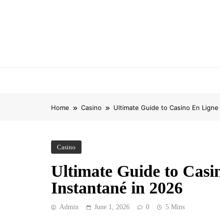
Skip
to
content
Home
Casino
Ultimate Guide to Casino En Ligne 
Casino
Ultimate Guide to Casi
Instantané in 2026
Admin
June 1, 2026
0
5 Mins