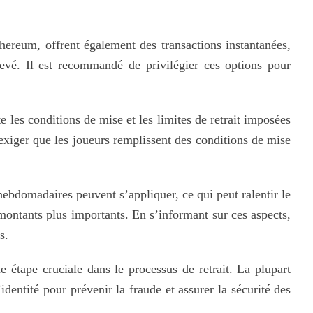
ereum, offrent également des transactions instantanées,
evé. Il est recommandé de privilégier ces options pour
 les conditions de mise et les limites de retrait imposées
exiger que les joueurs remplissent des conditions de mise
 hebdomadaires peuvent s’appliquer, ce qui peut ralentir le
montants plus importants. En s’informant sur ces aspects,
s.
une étape cruciale dans le processus de retrait. La plupart
identité pour prévenir la fraude et assurer la sécurité des