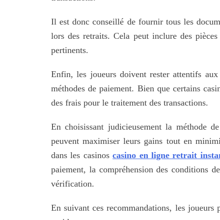
Il est donc conseillé de fournir tous les docum
lors des retraits. Cela peut inclure des pièce
pertinents.
Enfin, les joueurs doivent rester attentifs aux
méthodes de paiement. Bien que certains casinos
des frais pour le traitement des transactions.
En choisissant judicieusement la méthode de 
peuvent maximiser leurs gains tout en minimis
dans les casinos
casino en ligne retrait inst
paiement, la compréhension des conditions de 
vérification.
En suivant ces recommandations, les joueurs p