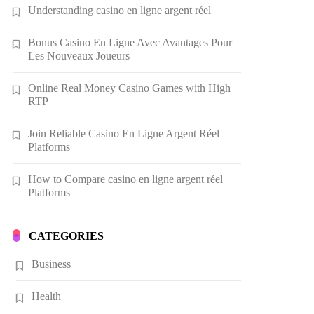
Understanding casino en ligne argent réel
Bonus Casino En Ligne Avec Avantages Pour
Les Nouveaux Joueurs
Online Real Money Casino Games with High
RTP
Join Reliable Casino En Ligne Argent Réel
Platforms
How to Compare casino en ligne argent réel
Platforms
CATEGORIES
Business
Health