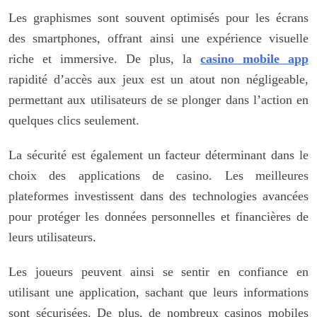
Les graphismes sont souvent optimisés pour les écrans
des smartphones, offrant ainsi une expérience visuelle
riche et immersive. De plus, la
casino mobile app
rapidité d’accès aux jeux est un atout non négligeable,
permettant aux utilisateurs de se plonger dans l’action en
quelques clics seulement.
La sécurité est également un facteur déterminant dans le
choix des applications de casino. Les meilleures
plateformes investissent dans des technologies avancées
pour protéger les données personnelles et financières de
leurs utilisateurs.
Les joueurs peuvent ainsi se sentir en confiance en
utilisant une application, sachant que leurs informations
sont sécurisées. De plus, de nombreux casinos mobiles