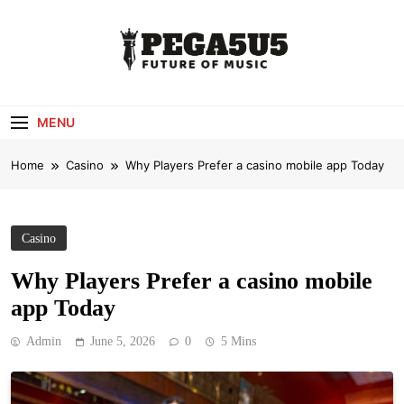
Skip
to
content
Pega5u5
Future Of Music
MENU
Home
Casino
Why Players Prefer a casino mobile app Today
Casino
Why Players Prefer a casino mobile
app Today
Admin
June 5, 2026
0
5 Mins