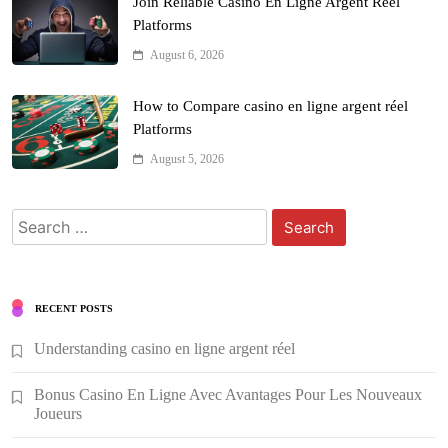
Join Reliable Casino En Ligne Argent Réel
Platforms
August 6, 2026
How to Compare casino en ligne argent réel
Platforms
August 5, 2026
Search
for:
RECENT POSTS
Understanding casino en ligne argent réel
Bonus Casino En Ligne Avec Avantages Pour Les Nouveaux
Joueurs