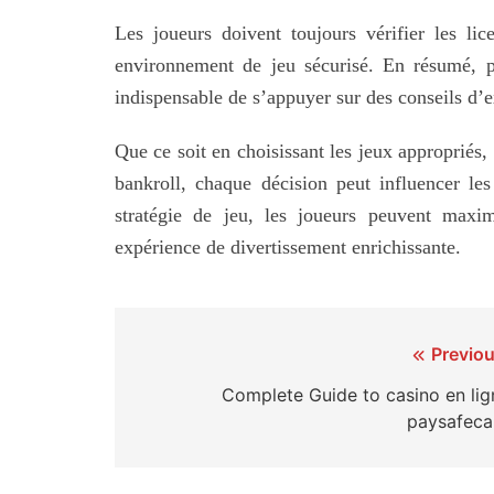
Les joueurs doivent toujours vérifier les lic
environnement de jeu sécurisé. En résumé, p
indispensable de s’appuyer sur des conseils d’e
Que ce soit en choisissant les jeux appropriés,
bankroll, chaque décision peut influencer le
stratégie de jeu, les joueurs peuvent maxi
expérience de divertissement enrichissante.
Post
Previou
navigation
Complete Guide to casino en lig
paysafeca