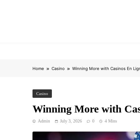
Skip
to
content
Home
Casino
Winning More with Casinos En Lig
Casino
Winning More with Cas
Admin
July 3, 2026
0
4 Mins