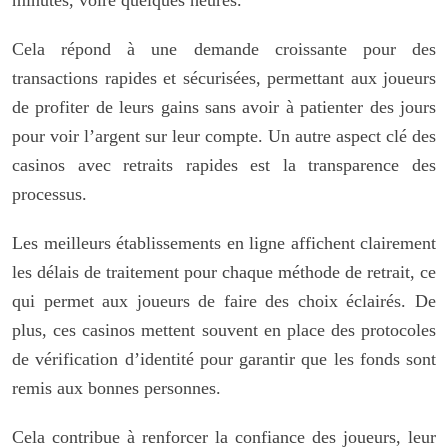
minutes, voire quelques heures.
Cela répond à une demande croissante pour des
transactions rapides et sécurisées, permettant aux joueurs
de profiter de leurs gains sans avoir à patienter des jours
pour voir l’argent sur leur compte. Un autre aspect clé des
casinos avec retraits rapides est la transparence des
processus.
Les meilleurs établissements en ligne affichent clairement
les délais de traitement pour chaque méthode de retrait, ce
qui permet aux joueurs de faire des choix éclairés. De
plus, ces casinos mettent souvent en place des protocoles
de vérification d’identité pour garantir que les fonds sont
remis aux bonnes personnes.
Cela contribue à renforcer la confiance des joueurs, leur