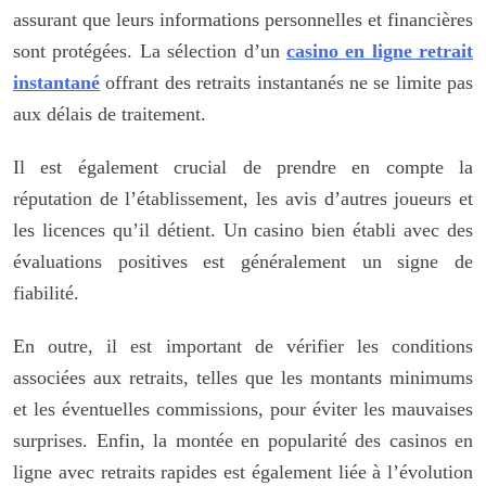
assurant que leurs informations personnelles et financières
sont protégées. La sélection d’un
casino en ligne retrait
instantané
offrant des retraits instantanés ne se limite pas
aux délais de traitement.
Il est également crucial de prendre en compte la
réputation de l’établissement, les avis d’autres joueurs et
les licences qu’il détient. Un casino bien établi avec des
évaluations positives est généralement un signe de
fiabilité.
En outre, il est important de vérifier les conditions
associées aux retraits, telles que les montants minimums
et les éventuelles commissions, pour éviter les mauvaises
surprises. Enfin, la montée en popularité des casinos en
ligne avec retraits rapides est également liée à l’évolution