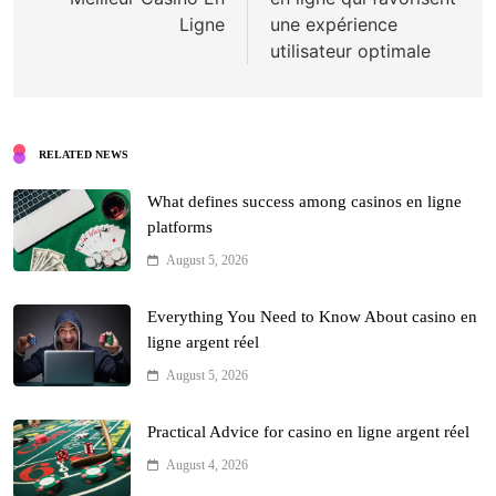
Ligne
une expérience
utilisateur optimale
RELATED NEWS
What defines success among casinos en ligne
platforms
August 5, 2026
Everything You Need to Know About casino en
ligne argent réel
August 5, 2026
Practical Advice for casino en ligne argent réel
August 4, 2026