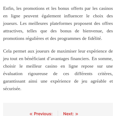
Enfin, les promotions et les bonus offerts par les casinos
en ligne peuvent également influencer le choix des
joueurs. Les meilleures plateformes proposent des offres
attractives, telles que des bonus de bienvenue, des
promotions régulières et des programmes de fidélité.
Cela permet aux joueurs de maximiser leur expérience de
jeu tout en bénéficiant d’avantages financiers. En somme,
choisir le meilleur casino en ligne repose sur une
évaluation rigoureuse de ces différents critères,
garantissant ainsi une expérience de jeu agréable et
sécurisée.
Post
Previous:
Next: